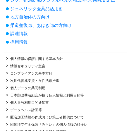
レク、宿泊助成/メンタルヘルス相談/卒煙/歯科/BMI25
ジェネリック医薬品活用術
地方自治体の方向け
柔道整復師、あはき師の方向け
調達情報
採用情報
個人情報の保護に関する基本方針
情報セキュリティ宣言
コンプライアンス基本方針
次世代育成支援・女性活躍推進
個人データの共同利用
日本郵政共済組合が扱う個人情報と利用目的等
個人番号利用目的通知書
データヘルス計画等
匿名加工情報の作成および第三者提供について
団体積立年金保険「みらい」の個人情報の取扱い