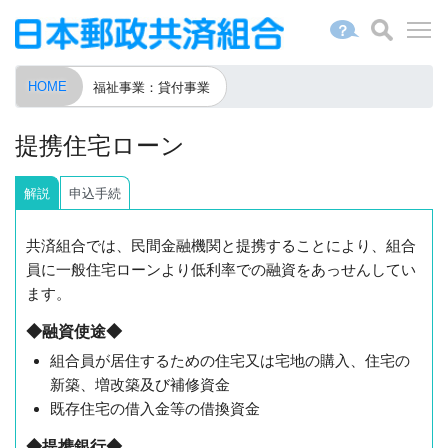
？
HOME
福祉事業：貸付事業
提携住宅ローン
解
説
申込手続
共済組合では、民間金融機関と提携することにより、組合
員に一般住宅ローンより低利率での融資をあっせんしてい
ます。
◆融資使途◆
組合員が居住するための住宅又は宅地の購入、住宅の
新築、増改築及び補修資金
既存住宅の借入金等の借換資金
◆提携銀行◆