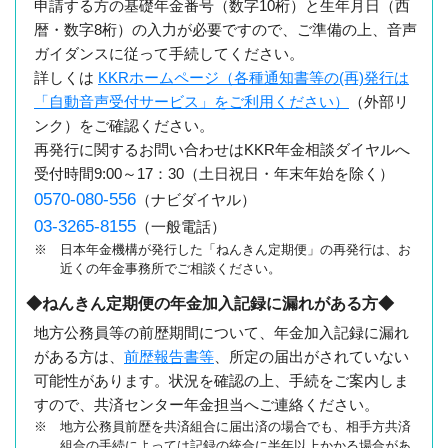
申請する方の基礎年金番号（数字10桁）と生年月日（西
暦・数字8桁）の入力が必要ですので、ご準備の上、音声
ガイダンスに従って手続してください。
詳しくは
KKRホームページ（各種通知書等の(再)発行は
「自動音声受付サービス」をご利用ください）
（外部リ
ンク）をご確認ください。
再発行に関するお問い合わせはKKR年金相談ダイヤルへ
受付時間9:00～17：30（土日祝日・年末年始を除く）
0570-080-556
（ナビダイヤル）
03-3265-8155
（一般電話）
※ 日本年金機構が発行した「ねんきん定期便」の再発行は、お
近くの年金事務所でご相談ください。
◆ねんきん定期便の年金加入記録に漏れがある方◆
地方公務員等の前歴期間について、年金加入記録に漏れ
がある方は、
前歴報告書等
、所定の届出がされていない
可能性があります。状況を確認の上、手続をご案内しま
すので、共済センター年金担当へご連絡ください。
※ 地方公務員前歴を共済組合に届出済の場合でも、相手方共済
組合の手続によっては記録の統合に半年以上かかる場合があ