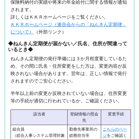
保険料納付の実績や将来の年金給付に関する情報が通知
されます。
詳しくはＫＫＲホームページをご覧ください。
ＫＫＲホームページ（連合会からの「ねんきん定期便」
について）
（外部リンク）
◆ねんきん定期便が届かない／氏名、住所が間違って
いるとき◆
ねんきん定期便の発行準備には３か月程度要しているた
め、その間に氏名・住所変更をした方は、変更内容が反
映されない場合があります。翌年は、正しい情報で発行
されますのでご安心ください。
半年以上前の変更が反映されていない場合は、住所変更
等の手続が適切に行われているか、ご確認ください。
該当者
登録情報の照会
変更手続
先
組合員
勤務先事業所の
こちらのペー
（総合人事システム管理対象
総務担当等
ジ
をご確認く