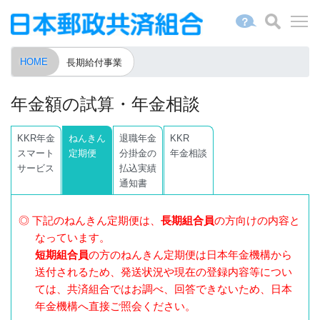
？
HOME
長期給付事業
年金額の試算・年金相談
KKR年金
ねんきん
退職年金
KKR
スマート
定期便
分掛金の
年金相談
サービス
払込実績
通知書
◎ 下記のねんきん定期便は、
長期組合員
の方向けの内容と
なっています。
短期組合員
の方のねんきん定期便は日本年金機構から
送付されるため、発送状況や現在の登録内容等につい
ては、共済組合ではお調べ、回答できないため、日本
年金機構へ直接ご照会ください。