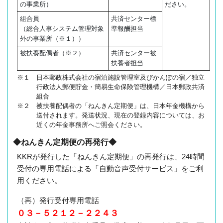
の事業所）
ださい。
組合員
共済センター標
（総合人事システム管理対象
準報酬担当
外の事業所（※１））
被扶養配偶者（※２）
共済センター被
扶養者担当
※１ 日本郵政株式会社の宿泊施設管理室及びかんぽの宿／独立
行政法人郵便貯金・簡易生命保険管理機構／日本郵政共済
組合
※２ 被扶養配偶者の「ねんきん定期便」は、日本年金機構から
送付されます。発送状況、現在の登録内容については、お
近くの年金事務所へご照会ください。
◆ねんきん定期便の再発行◆
KKRが発行した「ねんきん定期便」の再発行は、24時間
受付の専用電話による「自動音声受付サービス」をご利
用ください。
（再）発行受付専用電話
０３－５２１２－２２４３