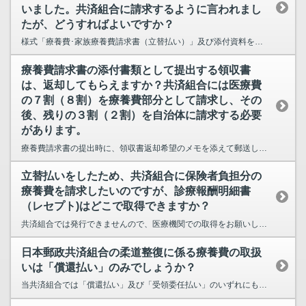
いました。共済組合に請求するように言われまし
たが、どうすればよいですか？
様式「療養費･家族療養費請求書（立替払い）」及び添付資料を共済センター給付担当にご提出ください...
療養費請求書の添付書類として提出する領収書
は、返却してもらえますか？共済組合には医療費
の７割（８割）を療養費部分として請求し、その
後、残りの３割（２割）を自治体に請求する必要
があります。
療養費請求書の提出時に、領収書返却希望のメモを添えて郵送してください。 メモをお忘れの場合は...
立替払いをしたため、共済組合に保険者負担分の
療養費を請求したいのですが、診療報酬明細書
（レセプト)はどこで取得できますか？
共済組合では発行できませんので、医療機関での取得をお願いします。 受診した医療機関に直接お問...
日本郵政共済組合の柔道整復に係る療養費の取扱
いは「償還払い」のみでしょうか？
当共済組合では「償還払い」及び「受領委任払い」のいずれにも対応しています。 なお、「受領委任...