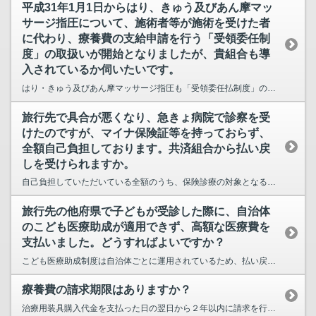
平成31年1月1日からはり、きゅう及びあん摩マッ
サージ指圧について、施術者等が施術を受けた者
に代わり、療養費の支給申請を行う「受領委任制
度」の取扱いが開始となりましたが、貴組合も導
入されているか伺いたいです。
はり・きゅう及びあん摩マッサージ指圧も「受領委任払制度」の取扱いをしております。 ＜関連...
旅行先で具合が悪くなり、急きょ病院で診察を受
けたのですが、マイナ保険証等を持っておらず、
全額自己負担しております。共済組合から払い戻
しを受けられますか。
自己負担していただいている全額のうち、保険診療の対象となる金額の保険者負担分に相当する額を共済...
旅行先の他府県で子どもが受診した際に、自治体
のこども医療助成が適用できず、高額な医療費を
支払いました。どうすればよいですか？
こども医療助成制度は自治体ごとに運用されているため、払い戻しや申請方法はお住まいの自治体の担当...
療養費の請求期限はありますか？
治療用装具購入代金を支払った日の翌日から２年以内に請求を行わないときは、時効により給付を受ける...