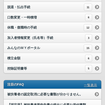
脱退・払出手続
11
口数変更・一時積増
6
休職・復職時の手続
12
加入者情報変更（氏名等）手続
3
みんなのＭＹポータル
15
積立金額
6
控除証明書等
5
注目のFAQ
一覧表示
被扶養者の認定取消に必要な書類が分かりません。
【認定用】被扶養者等申告書の提出に必要な添付書類