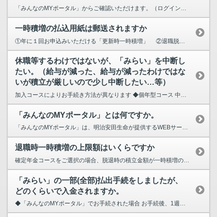
「みんなのMYポータル」からご確認いただけます。（ログインには初回のみ登録手続きが必要です。）...
一時積増の払込用紙は郵送されますか
①年に１回お申込みいただける「更新時一時積増」 ②退職脱退時にお申込みいただける「退職時一...
休職等するわけではないが、「みらい」を中断し
たい。（給与が減った、給与が減ったわけではな
いが積立が厳しいので少し中断したい…等）
加入コースによりお手続き方法が異なります ◆個年型コース 中断不可となります。加入を継...
「みんなのMYポータル」とは何ですか。
「みんなのMYポータル」は、明治安田生命が提供するWEBサービスです。スマホやパソコンから「み...
退職時一時積増の上限額はいくらですか
確定年金コースをご選択の場合、脱退時の積立金額が一時積増の限度額となります。 「みんなのMY...
「みらい」の一部(全部)払出手続をしましたが、
どのくらいで入金されますか。
◆「みんなのMYポータル」でお手続された場合 お手続後、1週間から10日程度で送金されます。...