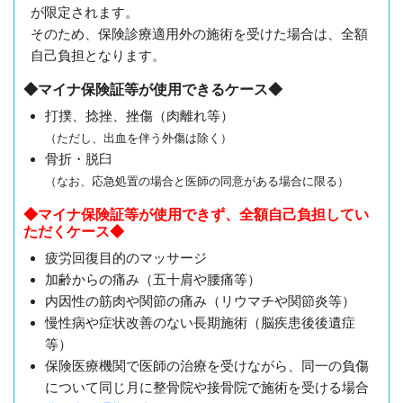
が限定されます。
そのため、保険診療適用外の施術を受けた場合は、全額
自己負担となります。
◆マイナ保険証等が使用できるケース◆
打撲、捻挫、挫傷（肉離れ等）
（ただし、出血を伴う外傷は除く）
骨折・脱臼
（なお、応急処置の場合と医師の同意がある場合に限る）
◆マイナ保険証等が使用できず、全額自己負担してい
ただくケース◆
疲労回復目的のマッサージ
加齢からの痛み（五十肩や腰痛等）
内因性の筋肉や関節の痛み（リウマチや関節炎等）
慢性病や症状改善のない長期施術（脳疾患後後遺症
等）
保険医療機関で医師の治療を受けながら、同一の負傷
について同じ月に整骨院や接骨院で施術を受ける場合