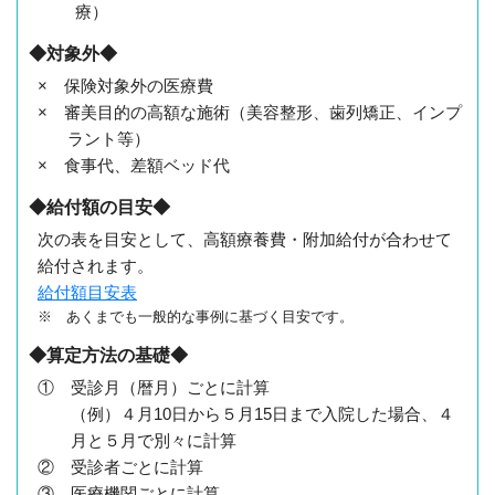
療）
◆対象外◆
× 保険対象外の医療費
× 審美目的の高額な施術（美容整形、歯列矯正、インプ
ラント等）
× 食事代、差額ベッド代
◆給付額の目安◆
次の表を目安として、高額療養費・附加給付が合わせて
給付されます。
給付額目安表
※ あくまでも一般的な事例に基づく目安です。
◆算定方法の基礎◆
① 受診月（暦月）ごとに計算
（例）４月10日から５月15日まで入院した場合、４
月と５月で別々に計算
② 受診者ごとに計算
③ 医療機関ごとに計算