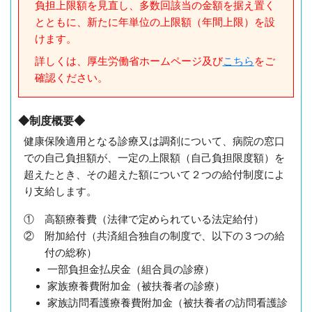
負担上限額を見直し、多数回該当の金額を据え置く
とともに、新たに年単位の上限額（年間上限）を設
けます。
詳しくは、厚生労働省ホームページ及び
こちら
をご
確認ください。
◆制度概要◆
健康保険適用となる診療又は調剤について、病院の窓口
での自己負担額が、一定の上限額（自己負担限度額）を
超えたとき、その超えた額について２つの給付制度によ
り支給します。
① 高額療養費（法律で定められている法定給付）
② 附加給付（共済組合独自の制度で、以下の３つの給
付の総称）
一部負担金払戻金（組合員の診療）
家族療養費附加金（被扶養者の診療）
家族訪問看護療養費附加金（被扶養者の訪問看護診