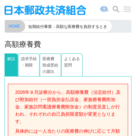
？
HOME
短期給付事業：高額な医療費を負担するとき
高額療養費
解説
請求手続
医療費
よくある
・期限
助成受給
質問
の届出
2026年８月診療分から、高額療養費（法定給付）及
び附加給付（一部負担金払戻金、家族療養費附加
金、家族訪問看護療養費附加金）の制度見直しが行
われ、それぞれの自己負担限度額が変更となりま
す。
具体的には一人当たりの医療費の伸びに応じて月額