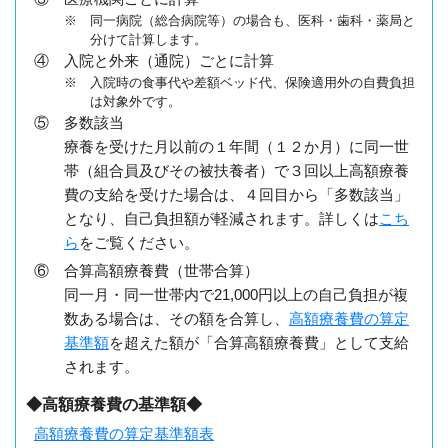
※ 同一病院（総合病院等）の場合も、医科・歯科・薬局と
分けて計算します。
④ 入院と外来（通院）ごとに計算
※ 入院時の食事代や差額ベッド代、保険適用外の自費負担
は対象外です。
⑤ 多数該当
療養を受けた月以前の１年間（１２か月）に同一世
帯（組合員及びその被扶養者）で３回以上高額療養
費の支給を受けた場合は、４回目から「多数該当」
となり、自己負担額が軽減されます。詳しくは
こち
ら
をご覧ください。
⑥ 合算高額療養費（世帯合算）
同一月・同一世帯内で21,000円以上の自己負担が複
数ある場合は、その額を合算し、
高額療養費の算定
基準額
を超えた額が「合算高額療養費」として支給
されます。
◆高額療養費の基準額◆
高額療養費の算定基準額表