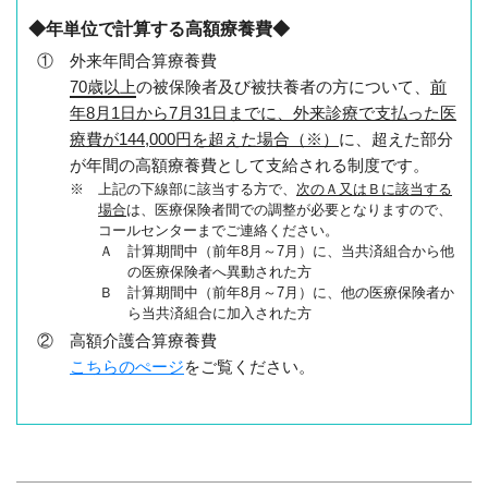
◆年単位で計算する高額療養費◆
① 外来年間合算療養費
70歳以上
の被保険者及び被扶養者の方について、
前
年8月1日から7月31日までに、外来診療で支払った医
療費が144,000円を超えた場合（※）
に、超えた部分
が年間の高額療養費として支給される制度です。
※ 上記の下線部に該当する方で、
次のＡ又はＢに該当する
場合
は、医療保険者間での調整が必要となりますので、
コールセンターまでご連絡ください。
Ａ 計算期間中（前年8月～7月）に、当共済組合から他
の医療保険者へ異動された方
Ｂ 計算期間中（前年8月～7月）に、他の医療保険者か
ら当共済組合に加入された方
② 高額介護合算療養費
こちらのぺージ
をご覧ください。