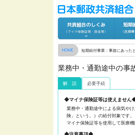
共済組合のしくみ
短期
（医療費
（マイナ保険証等・掛金等）
HOME
短期給付事業：事故にあった
業務中・通勤途中の事
解
説
必要手続
◆マイナ保険証等は使えません
業務中・通勤途中による病気やけ
険」という。）の給付対象です。
マイナ保険証等を使用して医療機
◆注意事項◆