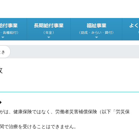
給付事業
長期給付事業
福祉事業
よく
・各種給付）
（年金）
（助成・みらい・貸付）
とき
故
◆
がは、健康保険ではなく、労働者災害補償保険（以下「労災保
関で治療を受けることはできません。