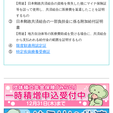
【用途】日本郵政共済組合の資格を喪失した後にマイナ保険証
等を誤って使用し、共済組合に医療費を返還したことを証明
するもの
③ 日本郵政共済組合の一部負担金に係る附加給付証明
書
【用途】地方自治体等の医療費助成を受ける場合に、共済組合
から支払われる給付金の範囲を証明するもの
④
限度額適用認定証
⑤
特定疾病療養受療証