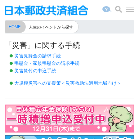
？
HOME
人生のイベントから探す
「災害」に関する手続
災害見舞金の請求手続
弔慰金・家族弔慰金の請求手続
災害貸付の申込手続
大規模災害への支援策＜災害救助法適用地域向け＞