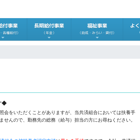
給付事業
長期給付事業
福祉事業
よく
・各種給付）
（年金）
（助成・みらい・貸付）
す◆
照会をいただくことがありますが、当共済組合においては扶養手
ませんので、勤務先の総務（給与）担当の方にお尋ねください。