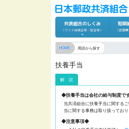
共済組合のしくみ
短期
（医療費
（マイナ保険証等・掛金等）
HOME
用語から探す
扶養手当
解
説
◆扶養手当は会社の給与制度で
当共済組合に扶養手当に関するご
当に関する事務は取り扱っており
◆注意事項◆