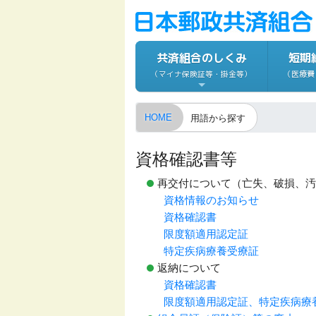
共済組合のしくみ
短期
（医療費
（マイナ保険証等・掛金等）
HOME
用語から探す
資格確認書等
再交付について（亡失、破損、汚
資格情報のお知らせ
資格確認書
限度額適用認定証
特定疾病療養受療証
返納について
資格確認書
限度額適用認定証、特定疾病療