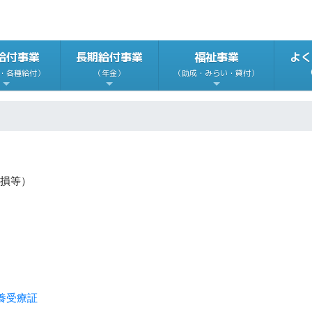
給付事業
長期給付事業
福祉事業
よく
・各種給付）
（年金）
（助成・みらい・貸付）
損等）
養受療証