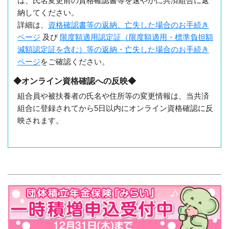
は、氏名変更前の資格確認書等を速やかに共済組合に返
納してください。
詳細は、
資格確認書等の返納、亡失した場合のお手続き
ページ
及び
限度額適用認定証（限度額適用・標準負担額
減額認定証を含む）等の返納・亡失した場合のお手続き
ページ
をご確認ください。
◆オンライン資格確認への反映◆
組合員や被扶養者の氏名や住所等の変更情報は、当共済
組合に登録されてから5日以内にオンライン資格確認に反
映されます。