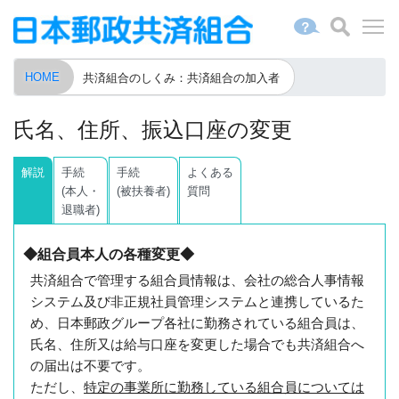
？
HOME
共済組合のしくみ：共済組合の加入者
氏名、住所、振込口座の変更
解説
手続
手続
よくある
(本人・
(被扶養者)
質問
退職者)
◆組合員本人の各種変更◆
共済組合で管理する組合員情報は、会社の総合人事情報
システム及び非正規社員管理システムと連携しているた
め、日本郵政グループ各社に勤務されている組合員は、
氏名、住所又は給与口座を変更した場合でも共済組合へ
の届出は不要です。
ただし、
特定の事業所に勤務している組合員については