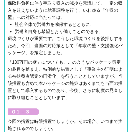
保険料負担に伴う手取り収入の減少を意識して、一定の収
入を超えないように就業調整を行う、いわゆる「年収の
壁」への対応に当たっては、
社会全体で労働力を確保するとともに、
労働者自身も希望どおり働くことのできる、
環境づくりが重要です。こうした環境づくりを後押しする
ため、今回、当面の対応策として「年収の壁・支援強化パ
ッケージ」を策定しました。
「130万円の壁」についても、このようなパッケージ策定
の趣旨を踏まえ、特例的な措置として「事業主の証明によ
る被扶養者認定の円滑化」を行うこととしていますが、当
該措置も含めて本パッケージの施策はあくまでも当面の措
置として導入するものであり、今後、さらに制度の見直し
に取り組むこととしています。
Ｑ１－３
今回の措置は時限措置でしょうか。その場合、いつまで実
施されるのでしょうか。