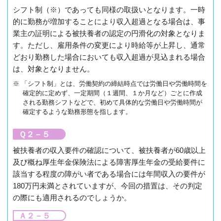
シフト制（※）であっても同様の取扱いとなります。一時
的に勤務が増加することにより収入超過となる場合は、事
業主の証明による被扶養者の認定の円滑化の対象となりま
す。ただし、雇用条件の変更により時給等が上昇し、通常
どおり勤務した場合においても収入超過が見込まれる場合
は、対象となりません。
※ 「シフト制」とは、労働契約の締結時点では労働日や労働時間を
確定的に定めず、一定期間（１週間、１か月など）ごとに作成
される勤務シフトなどで、初めて具体的な労働日や労働時間が
確定するような勤務形態を指します。
Ｑ２－５
被扶養者の収入要件の確認について、被扶養者が60歳以上
及び概ね厚生年金保険法による障害厚生年金の受給要件に
該当する程度の障がい者である場合には年間収入の要件が
180万円未満とされていますが、今回の措置は、その判定
の際にも適用されるのでしょうか。
Ａ２－５