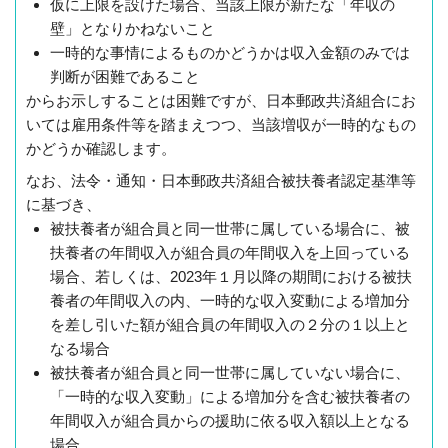
仮に上限を設けた場合、当該上限が新たな「年収の
壁」となりかねないこと
一時的な事情によるものかどうかは収入金額のみでは
判断が困難であること
からお示しすることは困難ですが、日本郵政共済組合にお
いては雇用条件等を踏まえつつ、当該増収が一時的なもの
かどうか確認します。
なお、法令・通知・日本郵政共済組合被扶養者認定基準等
に基づき、
被扶養者が組合員と同一世帯に属している場合に、被
扶養者の年間収入が組合員の年間収入を上回っている
場合、若しくは、2023年１月以降の期間における被扶
養者の年間収入の内、一時的な収入変動による増加分
を差し引いた額が組合員の年間収入の２分の１以上と
なる場合
被扶養者が組合員と同一世帯に属していない場合に、
「一時的な収入変動」による増加分を含む被扶養者の
年間収入が組合員からの援助に依る収入額以上となる
場合