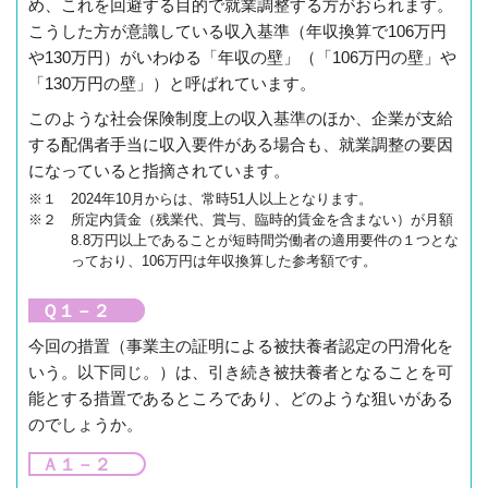
め、これを回避する目的で就業調整する方がおられます。
こうした方が意識している収入基準（年収換算で106万円
や130万円）がいわゆる「年収の壁」（「106万円の壁」や
「130万円の壁」）と呼ばれています。
このような社会保険制度上の収入基準のほか、企業が支給
する配偶者手当に収入要件がある場合も、就業調整の要因
になっていると指摘されています。
※１ 2024年10月からは、常時51人以上となります。
※２ 所定内賃金（残業代、賞与、臨時的賃金を含まない）が月額
8.8万円以上であることが短時間労働者の適用要件の１つとな
っており、106万円は年収換算した参考額です。
Ｑ１－２
今回の措置（事業主の証明による被扶養者認定の円滑化を
いう。以下同じ。）は、引き続き被扶養者となることを可
能とする措置であるところであり、どのような狙いがある
のでしょうか。
Ａ１－２