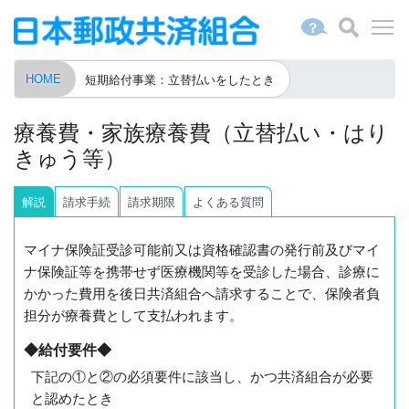
？
HOME
短期給付事業：立替払いをしたとき
療養費・家族療養費（立替払い・はり
きゅう等）
解
説
請求手続
請求期限
よくある質問
マイナ保険証受診可能前又は資格確認書の発行前及びマイ
ナ保険証等を携帯せず医療機関等を受診した場合、診療に
かかった費用を後日共済組合へ請求することで、保険者負
担分が療養費として支払われます。
◆給付要件◆
下記の①と②の必須要件に該当し、かつ共済組合が必要
と認めたとき