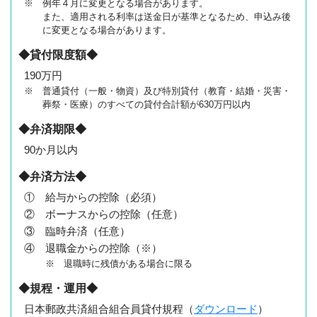
※ 例年４月に変更となる場合があります。
また、適用される利率は送金日が基準となるため、申込み後
に変更となる場合があります。
◆貸付限度額◆
190万円
※ 普通貸付（一般・物資）及び特別貸付（教育・結婚・災害・
葬祭・医療）のすべての貸付合計額が630万円以内
◆弁済期限◆
90か月以内
◆弁済方法◆
① 給与からの控除（必須）
② ボーナスからの控除（任意）
③ 臨時弁済（任意）
④ 退職金からの控除（※）
※ 退職時に残債がある場合に限る
◆規程・運用◆
日本郵政共済組合組合員貸付規程（
ダウンロード
）