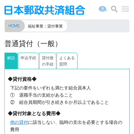
？
HOME
福祉事業：貸付事業
普通貸付（一般）
解説
申込手続
貸付後
よくある
の手続
質問
◆貸付資格◆
下記の要件をいずれも満たす組合員本人
① 退職手当の支給があること
② 組合員期間が引き続き６か月以上であること
◆貸付対象となる費用◆
他の貸付
に該当しない、臨時の支出を必要とする場合の
費用