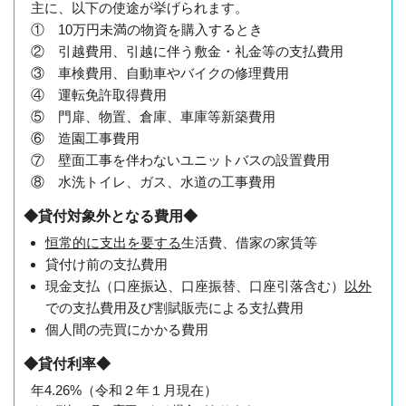
主に、以下の使途が挙げられます。
① 10万円未満の物資を購入するとき
② 引越費用、引越に伴う敷金・礼金等の支払費用
③ 車検費用、自動車やバイクの修理費用
④ 運転免許取得費用
⑤ 門扉、物置、倉庫、車庫等新築費用
⑥ 造園工事費用
⑦ 壁面工事を伴わないユニットバスの設置費用
⑧ 水洗トイレ、ガス、水道の工事費用
◆貸付対象外となる費用◆
恒常的に支出を要する
生活費、借家の家賃等
貸付け前の支払費用
現金支払（口座振込、口座振替、口座引落含む）
以外
での支払費用及び割賦販売による支払費用
個人間の売買にかかる費用
◆貸付利率◆
年4.26%（令和２年１月現在）