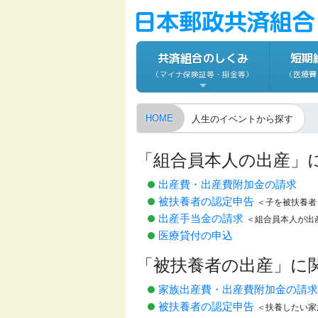
共済組合のしくみ
短期
（医療費
（マイナ保険証等・掛金等）
HOME
人生のイベントから探す
「組合員本人の出産」
出産費・出産費附加金の請求
被扶養者の認定申告
＜子を被扶養者
出産手当金の請求
＜組合員本人が出
医療貸付の申込
「被扶養者の出産」に
家族出産費・出産費附加金の請求
被扶養者の認定申告
＜扶養したい家