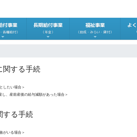
給付事業
長期給付事業
福祉事業
よく
・各種給付）
（年金）
（助成・みらい・貸付）
に関する手続
としたい場合＞
産し、産前産後の給与減額があった場合＞
関する手続
族がいる場合＞